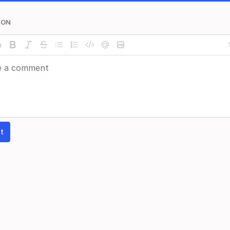
ION
t